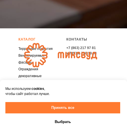
КАТАЛОГ
КОНТАКТЫ
+7
(
863) 217 97 81
Террасные покрытия
+
7 (
939) 790 19 98
Вентилируемые
фасады
Ограждения
декоративные
Заборы из ДПК
Мы используем
cookies
,
Комплектующие для
чтобы сайт работал лучше.
террас
Политика конфиденциальности
Декор и
M
Принять все
благоустройство
Выбрать
Tilda
Made on