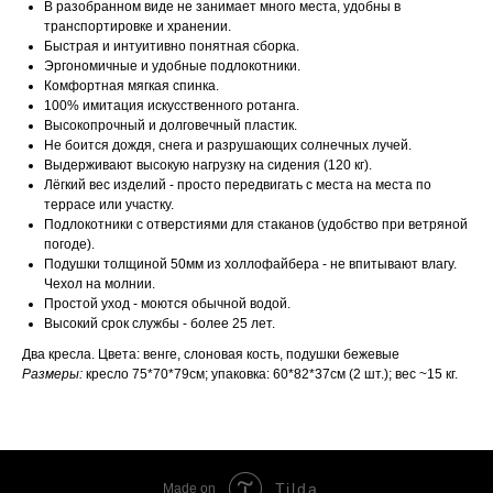
В разобранном виде не занимает много места, удобны в
транспортировке и хранении.
Быстрая и интуитивно понятная сборка.
Эргономичные и удобные подлокотники.
Комфортная мягкая спинка.
100% имитация искусственного ротанга.
Высокопрочный и долговечный пластик.
Не боится дождя, снега и разрушающих солнечных лучей.
Выдерживают высокую нагрузку на сидения (120 кг).
Лёгкий вес изделий - просто передвигать с места на места по
террасе или участку.
Подлокотники с отверстиями для стаканов (удобство при ветряной
погоде).
Подушки толщиной 50мм из холлофайбера - не впитывают влагу.
Чехол на молнии.
Простой уход - моются обычной водой.
Высокий срок службы - более 25 лет.
Два кресла. Цвета: венге, слоновая кость, подушки бежевые
Размеры:
кресло 75*70*79см; упаковка: 60*82*37см (2 шт.); вес ~15 кг.
Tilda
Made on